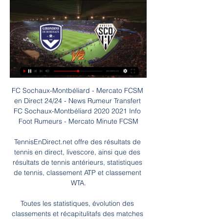
FC Sochaux-Montbéliard - Mercato FCSM en Direct 24/24 - News Rumeur Transfert FC Sochaux-Montbéliard 2020 2021 Info Foot Rumeurs - Mercato Minute FCSM

TennisEnDirect.net offre des résultats de tennis en direct, livescore, ainsi que des résultats de tennis antérieurs, statistiques de tennis, classement ATP et classement WTA.

Toutes les statistiques, évolution des classements et récapitulitafs des matches de Villefranche sur Saône en Fédérale 1, championnat FFR Rugby Fédéral Fédérale 1 Fédérale 2 Fédérale 3 Réserves Séries Féminines Jeunes Pros International

Streaming BORDEAUX-Angers SCO Gratuit En Direct. Où Regarder Bordeaux Streaming Gratuit TV en direct sur internet et en replay streaming. Le live streaming Bordeaux TV gratuit est limité dans sa diffusion, ...

BORDEAUX-Angers SCO Hesgoal Gratuit En Direct. Où Regardez les matchs de foot de Bordeaux hesgoal en live streaming gratuit sur PC et mobile. Tous les matchs de Bordeaux en direct sur internet.

/ Atlantic Records Wiz Khalifa – Écoutez Wiz Khalifa sur Deezer. Avec Deezer, musique en streaming, découvrez plus de 56 millions de titres, créez vos propres playlists, téléchargez-les et partagez vos titres préférés avec vos amis. Follow Wiz Khalifa’s Instagram account to see all 22 of their photos and videos.

À un jour de la demi-finale contre l’Olympique lyonnais (mercredi, 21h), le Bayern Munich récupère des forces. Le club bavarois peut compter sur le retour de Benjamin Pavard, présent à l.

tÉlÉcharges l'application officielle du saint jean de luz olympique. actualitÉs, calendrier, rÉsultats, match en direct. 1 2 photo officielle - saison 2019/2020. 06/09/2019

Cracovia Kraków. Jagiellonia Bialystok. 31/05/2020 13:00 CRÉER SON PARI-106 +240 +270. 2,5. 2,5 -106. 2,5 -125.. Lech II Poznań. Garbarnia Krakow. 03/06/2020 15:00 +170 +220 +135. 2,5. 2,5 . 100. 2,5 -139. Stal Stalowa Wola.. Aucune compétition en streaming live de disponible. Choisissez dans la liste des compétitions en live pour.

Offre soumise aux conditions suivantes : la Carte cadeau illicado de 80 € est offerte pour toute souscription d’un contrat d’Assurance Vie HSBC Assurances Vie (France) auprès d’HSBC France sous réserve d’effectuer un versement initial de 5 000 € minimum investi à 30% en unités de compte (hors UC monétaire) et de mettre en place des versements programmés avec au minimum 30% en.

Footendirect.com vous aide dans vos paris sportifs sur Oakleigh Cannons FC U20 Green Gully SC U20 avec des pronostics, les meilleures cotes, les compos... Oakleigh Cannons FC U20 Green Gully SC U20 NPL Youth le 7 juillet 2017.

En attendant la Foire aux Vins E.Leclerc qui aura lieu dès le 30 septembre 2015 dans les 642 centres E.Leclerc, le site Ma Cave par E.Leclerc vous donne rendez-vous un mois avant, du 1er au 29 septembre, pour fêter son anniversaire : 1 an déjà !

Girondins de Bordeaux - SCO Angers effectifs il y a 4 heures — Eurosport est votre source pour les mises à jour de Ligue 2. Découvrez la liste complète des Girondins de Bordeaux - SCO Angers et suivez ...

En plus des scores de Olympique de Marseille, vous pouvez suivre +de 1000 compétitions de football dans plus de 90 pays autour du monde sur FlashScore.fr. Cliquez sur le nom du pays dans le menu de gauche, et choisissez votre compétition (résultats de championnats et ligues, livescore de coupe nationale, autres compétitions). Le service de résultats de Olympique de Marseille est en temps.

MOTS CLES: Etoile Rouge vs Paris Saint-Germain en direct. Sport News. Sur quelle chaîne tv voir Étoile Rouge – Paris Saint-Germain ? walid-11 décembre 2018. Etoile Rouge reçoit Paris Saint-Germain pour la 6e journée de la phase de poules de la Ligue des Champions d’Europe, ce mardi 11 décembre... Sport News. Etoile Rouge – Paris Saint-Germain : Live streaming. walid-11 décembre.

Grâce à un doublé d'Aleksandar Boljevic (16e, 90e+2), le Standard s'est qualifié pour les huitièmes de finale de la Croky Cup mercredi au détriment de Lommel (2-1), pensionnaire de D1B.

Retrouvez le direct TV de France info. Toute l'info en direct et les meilleures vidéos en streaming et replay. Actualité France et Monde, Interviews, Documentaires et Analyses.

CHASSANG Jean marie : Jean Marie CHASSANG, né en 1944 et habite VILLEFRANCHE DE ROUERGUE. Aux dernières nouvelles il était à Gc.cie.gendarmerie à VILLEFRANCHE DE ROUERGUE entre 1992 et 1995. Il a étudié à école Libre De Garçons entre 1938 et 1948.

La demi-finale de Ligue des champions entre l’Olympique Lyonnais et le Bayern Munich, jouée ce mercredi à 21 h, sera diffusée en clair sur les antennes de TF1.

Match Bordeaux - Angers : Sur quelle chaîne TV & Pour voir la rencontre Bordeaux - Angers SCO en live streaming, il faut que vous soyez abonné au site de stream légal suivant : beIN Sports 1HD. Sur quelle ...

The Grudge, Sans un bruit 2, Conjuring 3... 2020 réserve son lot de films d'horreur aux cinéphiles. La rédaction de maville en profite pour vous présenter un quiz sur le thème.

Bordeaux - Angers match en direct Live du Lundi 29 Suivez le match Bordeaux - Angers en direct LIVE ! C'est FC Girondins de Bordeaux (FCGB) qui recoit Angers SCO (Angers SCO) pour ce match francais du lundi ...

mÉreau malay le grand la chapelle saint luc paris 11e gargas vogue cazeres larche saint georges des coteaux macon muret le bugue ajaccio aubas herrere chateauroux vignec buzancais bourges sarlat la caneda rocbaron mazeres nevers la salvetat saint gilles firminy paray le monial blois creysse les arcs saint sulpice aurillac st chely d'apcher.

BAYERN / Ligue 1 / Olympique Lyonnais / OL / Un entraineur refuse l’OL ! Un entraineur refuse l’OL ! 0. Publié le 10/10/2019 par : Cedric Schollaert . José Mourinho n’entrainera pas Lyon. Libre de tout contrat, José Mourinho est toujours à la recherche d’un nouveau défi et celui-ci ne sera pas l’Olympique Lyonnais. En effet, les Rhodaniens auraient contacté le Special One qui.

2020-6-20 · Tout ce qu'il faut savoir sur le match ECU Joondalup vs Sorrento de D2 Australie du (25 Juillet 2020) en direct : Résumé, statistiques, compositions et résultats - Besoccer

Tout ce qu'il faut savoir sur le match Coras de Nayarit vs Estudiantes Tecos de Liga Premier du (19 Octobre 2019) en direct : Résumé, statistiques, compositions et résultats - Besoccer. Don't miss the most important football matches while navigating as usual through the pages of your choice.

Suède - Nyköpings BIS - résultats, calendriers, classement, statistiques - Endirect24 Endirect24.com - Le service livescore les plus rapides et fiables! Compétitions navigateur

FC Girondins de Bordeaux - site officiel | Girondins.com ... Angers SCO. Angers. Acheter mes places. Fiche Joueur Saison 2023-2024 / Danylo Ignatenko Voir le résumé. Dernier Match. J. ven. 28 juillet. Amicaux Club. J.

C’est en direct du Stade olympique de Berlin que se déroulera la grande finale de la Coupe d’Allemagne qui opposera les équipes du Borussia Dortmund et du Bayern Munich. Un match à suivre.

Ligue 1. Amiens SC; Angers SCO; AS Monaco; ASSE Saint-Etienne; Dijon DFCO; FC Metz; FC Nantes; Girondins de Bordeaux; LOSC Lille; MHSC Montpellier; Nîmes Olympique

Retour au blog de Stade-de-Reims-Paolo92. 28 articles taggés Dunkerque. Rechercher tous les articles taggés Dunkerque. 2018 MERCATO HIVERNAL : nos EX ont la BOUGEOTTE, le 31/01/2019. Vous retrouverez ici, les potentielles ou définitives destinations des anciens joueurs ou membres du staff rémois encore en activité. Si le titre est en orange, ce n'est qu'une rumeur, si le titre est en vert.

Live Instagram avec Ludovic Butelle, gardien au SCO Angers La marque, qui est arrivée fin 2020 sur le marché, peut déjà compter sur quelques ambassadrices comme Romane Bruneau, la gardienne des Girondins de Bordeaux ...

En Turquie, les réfugiés syriens seraient environ 3,5 millions dont 500 000 à Istanbul, ce qui génère de fortes tensions avec les Stambouliotes d’autant plus que la situation économique du pays est moins propice qu’elle ne l’était il y a peu.

Statistiques Coras de Nayarit - Murcielagos en chiffres : statistique, scores des matchs, resultats, classement et historique des equipes de foot Coras de Nayarit et Murcielagos FC

Bordeaux - Angers : quelle chaîne et comment voir le 22 août 2021 — Bordeaux - Angers : quelle chaîne et comment voir le match en streaming ? Le coup d'envoi de la rencontre entre les Girondins de Bordeaux et ...

2020-5-15 · Yenisey Krasnoyarsk. VS SKA-Energiya Khabarovsk Russie 1st Div Date du match: 01/04/2017 Samedi Ci-dessous vous pouvez trouver la prédiction traitée par notre propre logiciel et examinée manuellement par nos rédacteurs du match de football Yenisey Krasnoyarsk-SKA-Energiya Khabarovsk , match du championnat Russie 1st Div .

Centre Culturel de Villefranche-sur-Saône Association Courte Echelle Foyer des Jeunes Travailleurs l'Accueil Point Information Médiation Multi-Service (PIMMS) Basket Club de Villefranche en Beaujolais. Football Club de Villefranche en Beaujolais. Villefranche Hand-Ball Beaujolais. Cercle Sportif de Villefranche (Rugby) Volley-Ball.

Angers Sco : actualités et matches en direct il y a 3 jours — Prochains matchs. Ligue 2. Saison régulière - 22ème journée - lundi 29 janvier 2024. Bordeaux, 20h45 ...

Depuis de nombreuses années, le centre de formation de l’Olympique Lyonnais est considéré par beaucoup comme le meilleur de France, et probablement comme l’un des plus performants d’Europe.

Les Lyonnais n’ont plus dépassé les 8es dans la compétition depuis la saison 2009/10, eux qui n’ont inscrit que 4 buts lors de leurs 10 derniers matches en phase à élimination directe de.

Site de vente en ligne et magasins de sport. Vélos, skis, articles et matériel de sport pour la randonnée, la musculation, le fitness, le tennis, le running, les sports d'équipe. Trouvez les magasins partout en France. Des services pour vos pratiques sportives.

Torino - Hellas Vérone Sur quelle chaîne de télévision, aperçu et statistiques sur le match de Serie A le m