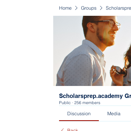
Home
Groups
Scholarspr
Scholarsprep.academy G
Public
·
256 members
Discussion
Media
Back