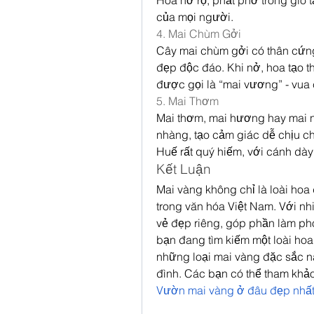
Hoa nở rộ, phất phơ trong gió 
của mọi người.
4. Mai Chùm Gởi
Cây mai chùm gởi có thân cứng
đẹp độc đáo. Khi nở, hoa tạo t
được gọi là “mai vương” - vua 
5. Mai Thơm
Mai thơm, mai hương hay mai n
nhàng, tạo cảm giác dễ chịu ch
Huế rất quý hiếm, với cánh dày 
Kết Luận
Mai vàng không chỉ là loài ho
trong văn hóa Việt Nam. Với nh
vẻ đẹp riêng, góp phần làm ph
bạn đang tìm kiếm một loài hoa
những loại mai vàng đặc sắc n
đình. Các bạn có thể tham khảo
Vườn mai vàng ở đâu đẹp nhấ