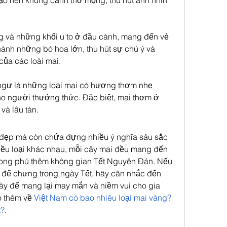
tạo nên khung cảnh thơ mộng, thu hút ánh nhìn 
 và những khối u to ở đầu cành, mang đến vẻ 
hành những bó hoa lớn, thu hút sự chú ý và 
của các loài mai.
gư là những loại mai có hương thơm nhẹ 
o người thưởng thức. Đặc biệt, mai thơm ở 
và lâu tàn.
a đẹp mà còn chứa đựng nhiều ý nghĩa sâu sắc 
iều loại khác nhau, mỗi cây mai đều mang đến 
ong phú thêm không gian Tết Nguyên Đán. Nếu 
 để chưng trong ngày Tết, hãy cân nhắc đến 
ày để mang lại may mắn và niềm vui cho gia 
 thêm về 
Việt Nam có bao nhiêu loại mai vàng? 
t?
.