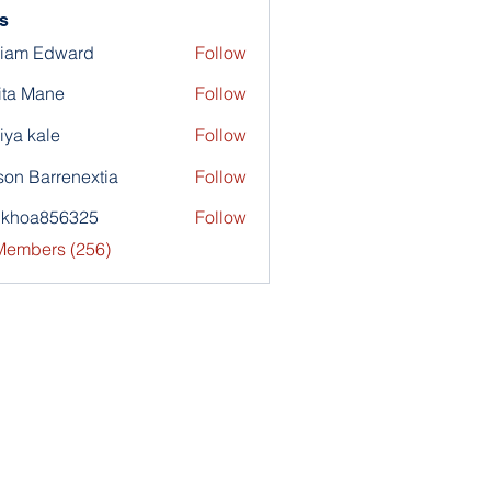
s
liam Edward
Follow
ita Mane
Follow
iya kale
Follow
son Barrenextia
Follow
nkhoa856325
Follow
a856325
 Members (256)