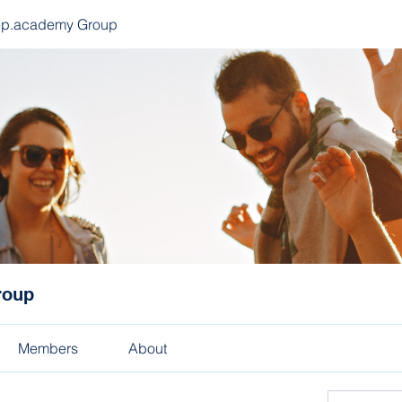
ep.academy Group
roup
Members
About