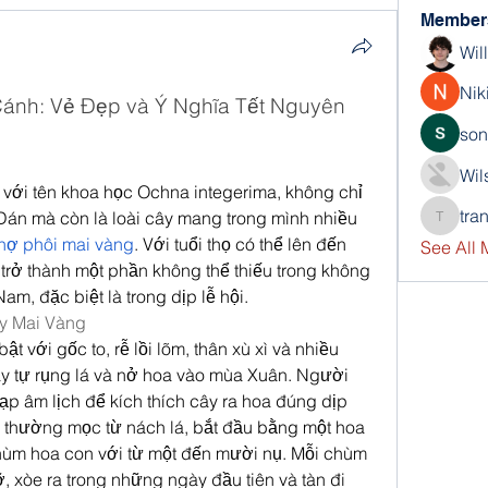
Member
Wil
Nik
ánh: Vẻ Đẹp và Ý Nghĩa Tết Nguyên 
son
Wil
với tên khoa học Ochna integerima, không chỉ 
tra
án mà còn là loài cây mang trong mình nhiều 
trankho
hợ phôi mai vàng
. Với tuổi thọ có thể lên đến 
See All
rở thành một phần không thể thiếu trong không 
m, đặc biệt là trong dịp lễ hội.
y Mai Vàng
 với gốc to, rễ lồi lõm, thân xù xì và nhiều 
 tự rụng lá và nở hoa vào mùa Xuân. Người 
p âm lịch để kích thích cây ra hoa đúng dịp 
thường mọc từ nách lá, bắt đầu bằng một hoa 
hùm hoa con với từ một đến mười nụ. Mỗi chùm 
 xòe ra trong những ngày đầu tiên và tàn đi 