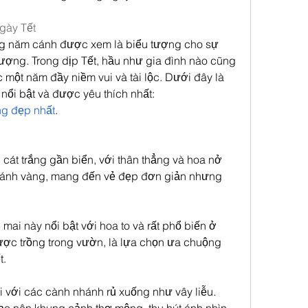
gày Tết
ng năm cánh được xem là biểu tượng cho sự 
ợng. Trong dịp Tết, hầu như gia đình nào cũng 
ột năm đầy niềm vui và tài lộc. Dưới đây là 
ổi bật và được yêu thích nhất:
g đẹp nhất
.
át trắng gần biển, với thân thẳng và hoa nở 
cánh vàng, mang đến vẻ đẹp đơn giản nhưng 
 mai này nổi bật với hoa to và rất phổ biến ở 
c trồng trong vườn, là lựa chọn ưa chuộng 
t.
với các cành nhánh rủ xuống như vây liễu. 