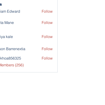
s
liam Edward
Follow
ita Mane
Follow
iya kale
Follow
son Barrenextia
Follow
nkhoa856325
Follow
a856325
 Members (256)