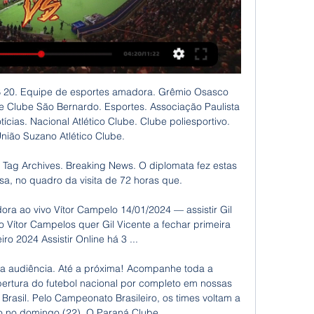
a internet, que será.

Qui, 07:01 A Paróquia de Santa Rita de Cássia, em Santa Cruz, divulgou a programação para os fiéis católicos participarem do ápice da Semana Santa, o Tríduo Pascal, que inicia nesta quinta-feira com a Missa da Ceia do Senhor (Missa Lava-Pés) e termina na Missa da …

Correias de transmissão Pinhal do Vidal em Opendi Pinhal do Vidal: no total 11 registos e avaliações na categoria Correias de transmissão Pinhal do Vidal. Todos os registos com mapa da cidade, programa de preparação de itinerários - registos gratuitos para empresas

Encontre tudo para Regatas Do Flamengo - Informática no Mercado Livre Brasil. Descubra a melhor forma de comprar online. Ir para conteúdo principal Mercado Livre Brasil - Onde comprar e vender de Tudo Bem-vindo.. Mousepad - Clube Regatas Flamengo/mengo/rubro Negro/urubu .

A transmissão de Posse do Presidente Humanitário 2016/7 do Rotary Clube São Bernardo do Campo foi um sucesso. Dentre os pontos altos da noite, a presença do Casal Governador.

BOX NEW TEMPER TIJUCA RJ, Box para banheiros Tijuca RJ, box blindex rj, box elegance, box de abrir,. conservando as características de transmissão luminosa, de aparência e de composição química. CARACTERÍSTICAS TÉCNICAS.. BARRA DA TIJUCA RJ . RECREIO DOS BANDEIRANTES RJ . JACAREPAGUÁ RJ. TIJUCA RJ. GRANDE TIJUCA …

Barra da Tijuca e Bonsucesso enfrentaram-se pela(o) 1ª Fase - 3ª Rodada do (a) Campeonato Carioca 2ª Divisão - 2019. A partida aconteceu no dia 08/06/2019, as 15:00, horário de Brasília. O Bonsucesso, visitante indigesto, venceu a partida pelo placar de 4 a 0 Este jogo recebeu 10 palpites.

recife e região. Grande Vitória Norte e Noroeste Sul e Serrana minas gerais. G1 em 1 Minuto: Santos erra pênaltis e é eliminado pelo Bahia no sub-20. Mais informações. Tweetar;

Elas são mantidas durante 3 anos. Em conformidade com os dispositivos legais e regulamentos em vigor em matéria de processamento de dados de caráter pessoal e, em particular, com o regulamento (UE) 2016/679 do Parlamento europeu e do Conselho de 27 de abril de 2016, você dispõe de um direito de acesso, de retificação e, caso aplicável.

Curitiba recebe, a partir desta sexta-feira, 18 de outubro, o Brasileiro Interclubes de Tênis. O evento, que será disputado até 27 de outubro, é promovido pelo Comitê Brasileiro de Clubes em parceria com a CBT e terá sua última etapa no Clube Curitibano, na sede Lucius Smythe.

O fim de ano está chegando e logo chega a hora de definir a sua programação de Natal e Reveillon! E se você quiser viver essas datas tão especiais na rede de hotéis do Sesc RJ, com qualidade e preços que caibam no bolso, a gente tem um boa notícia.

Como assistir Gil Vicente x Vitória Guimarães Ao Vivo 10/01/2022 — Escalações | Como assistir Gil Vicente x Vitória Guimarães Ao Vivo - Campeonato Português segunda (10), às 17h15 pela 17ª rodada | Palpite.

Os 25 melhores países para os aposentados Estudo levantou os lugares que oferecem as melhores, e mais seguras, condições de vida para quem quer curtir a aposentadoria.

Encontre aqui diversas informações sobre Construção Civil em Barra da Tijuca, Rio de Janeiro, RJ. Confira o telefone, endereço, avaliações dos clientes e mais detalhes de todos os estabelecimentos de RJ. Veja agora como chegar ao seu destino.

CRB terá que melhorar desempenho em casa se quiser seguir no G4 da Série B. O meia de 25 anos está emprestado pela Ferroviária até o fim da temporada e despertou interesse de Cruzeiro, Vasco da Gama e Chapecoense. Vale lembrar que os times …

Uma HISTÓRIA de muitas ''histórias'' Nesta época, o Gil Vicente foi espoliado de uma vitória no estádio do Maia, quando vencia por 2-0. ver que estava, na fase final do campeonato, no grupo dos ...

paulistÃo 2017,sÃo paulo,bragantino,guarani,ponte preta classificados. semifinais definidas. sÃo paulo x ponte preta guarani x bragantino grupo a bragantino 1x1 sÃo paulo portuguesa 0x1 corinthians sÃo paulo 1x0 portuguesa corinthians 0x2 bragantino bragantino 1x1 portuguesa

- Em Lisboa, “com trabalhadores marítimos angolanos funda o Club Marítimo Africano, correia de transmissão entre os patriotas angolanos que se encontravam em Portugal e os que, em Angola, preparavam os Alicerces do movimento de libertação”. 1955 - Preso no mês de Fevereiro e, posteriormente, condenado a dezoito meses de prisão.

Imperdível! Apartamento Padrão para venda no Jardim Satélite, Barcelona em São José dos Campos. apenas R$ 450.000,00, procure pelo código: 27956

Lisboa, 4 mar (EFE).- O Vitória de Setúbal obteve neste domingo a segunda vitória em três partidas pelo Campeonato Português ao bater o Rio Ave por 1 a 0, se distanciou da zona de rebaixamento e agravou a crise do adversário, que está cada vez mais perto de perder a quinta posição.

Marília, SP, 18 (AFI) – Após anunciar o treinador Luciano Quadros, o Marília segue acertando a contratação de reforços para a disputa da Série A2 do Campeonato Paulista 2017. A diretoria do clube anunciou a contratação do goleiro Éder, ex-Taubaté, e está próxima de anunciar mais um pacote de reforços, segundo divulgou Kléber Lima, narrador da Rádio 950 de Marília e da TV.

Vitória SC X Gil Vicente - AO MINUTO - Maisfutebol - IOL 19/08/2023 — assistir ao jogo. O caráter O MAISFUTEBOL já está em Guimarães, para acompanhar AO VIVO o duelo minhoto entre Vitória SC e Gil Vicente FC.

Do outro lado, o Bragantino não perde há três rodadas e tem a segunda melhor campanha dentro de casa – pendendo apenas para o próprio Coritiba. O Massa Bruta tem seis vitórias, três empates e nenhuma derrota jogando no Nabizão. Transmissão. A partida terá transmissão dos canais SporTV e …

Quinto colocado com 19 pontos em 12 jogos, o Criciúma vive grande fase no Campeonato Catarinense sub-17. O Tigre sofreu apenas uma derrota nas últimas seis partidas e vem de duas vitórias seguidas na competição juvenil.

[[hd ao vivo]] Gil Vicente e Vitória SC ao vivo Veja onde as há 16 horas — [hd ao vivo]] Gil Vicente e Vitória SC ao vivo Veja onde assistir Bilhetes Liga Portugal - Continente Feed 28.01.2024 21/01/2023 ...
