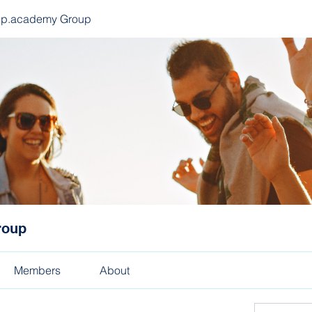
ep.academy Group
roup
Members
About