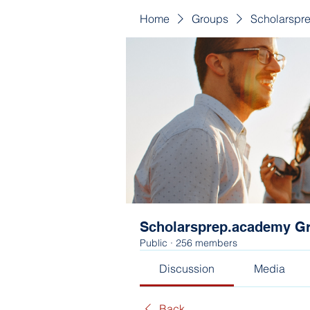
Home
Groups
Scholarspr
Scholarsprep.academy G
Public
·
256 members
Discussion
Media
Back