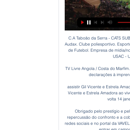
C.A Taboão da Serra - CATS SUB 20. Equipe de esportes amadora. Grêmio Osasco Audax. Clube poliesportivo. Esporte Clube São Bernardo. Esportes. Associação Paulista de Futebol. Empresa de mídia/notícias. Nacional Atlético Clube. Clube poliesportivo. USAC - União Suzano Atlético Clube.

TV Livre Angola / Costa do Marfim. Tag Archives. Breaking News. O diplomata fez estas declarações à imprensa, no quadro da visita de 72 horas que.

assistir Gil Vicente e Estrela Amadora ao vivo Vítor Campelo 14/01/2024 — assistir Gil Vicente e Estrela Amadora ao vivo Vítor Campelos quer Gil Vicente a fechar primeira volta 14 janeiro 2024 Assistir Online há 3 ...

Obrigado pelo prestígio e pela audiência. Até a próxima! Acompanhe toda a repercussão do confronto e a cobertura do futebol nacional por completo em nossas redes sociais e no portal da VAVEL Brasil. Pelo Campeonato Brasileiro, os times voltam a entrar em campo no domingo (22). O Paraná Clube

Neste sábado, dia 08 de abril, o Cerâmica Atlético Clube está de volta a competições oficiais, disputando o Estadual da categoria Sub 19 da FGF. Esta volta, tem muito ver com o trabalho do PC Magalhães e do Felipe, que nunca se conformaram ver o clube fora das competições oficiais.

Como não eram permitidas câmeras no tribunal, o canal usou transcrições do caso do julgamento e atores para renovar os direitos de transmissão do dia do processo. O canal anteriormente fez re-decretos para o julgamento civil do jogador de futebol americano O.J. Simpson, e acompanhou mais cedo o julgamento. Referências

Saiba ONDE ASSISTIR SPORTING x GIL VICENTE e de 04/12/2023 — Uma vitória dos Leões pode não apenas reabilitar a equipe, mas assistir ao vivo e os horários dos jogos da NBA · Jogos de hoje (04/12 ...

Assistir Gil Vicente x Vitória de Guimarães ao vivo 28/01 há 11 horas — Venha se divertir assistindo o melhor do futebol entre Gil Vicente x Vitória de Guimarães ao vivo pelo Campeonato Português com exclusividade do ...

Esperar até o horário do jogo (23:30) para iniciar a transmissão ao vivo … Hoje (20-08-2019) às 23:30, estamos juntos em contar o jogo entre Parana Clube PR x Atletico GO. Queríamos preparar um histórico de qualidade com nossa equipe online StreamingScore.Net/pt/ pouco antes do início da competição.

[Broadcast✅!] Assistir sporting x Gil Vicente ao vivo Só aqui no FuteMAX você não vai perder nenhum lance da partida sem travamentos. Assistir Gil Vicente x Sporting CP ao vivo online 05/04/2023. Abaixo você poderá ...

Todas as informações do jogo Ponte Preta vs Vila Nova em tempo real da Serie B Brasil (13 Setembro 2019): Resumo, estatísticas, escalações e resultados - Besoccer. Don't miss the most important football matches while navigating as usual through the pages of your choice.

Clube Atlético Joseense - São José dos Campos. São José dos Campos União Futebol Clube - Mogi das Cruzes . 6 Regulamento Específico do Campeonato Paulista SubRegulamento Específico do Campeonato Paulista SSuubbSub- ---23 2233 23 –––– Segunda DivisãoSegunda DivisãoSegunda Divisão

Visualize o perfil de Wclleidy Santos no LinkedIn, a maior comunidade profissional do mundo. Wclleidy tem 3 empregos no perfil. Visualize o perfil completo no LinkedIn e descubra as conexões de Wclleidy e as vagas em empresas similares.

Porto Rico é chamado de um território dependente dos EUA. Inclusive para ir para lá você precisa ter visto americano e a moeda local é o Dólar. Apesar disso, a língua mais falada é o espanhol, embora o inglês também seja usado. Porto Rico é conhecido por seu porto de onde saem diversos Cruzeiros para o sul do Caribe. Mas não é só.

Fortaleza x Confiança ao vivo, Fortaleza e Confiança ao vivo, Fortaleza x Confiança-SE ao vivo na internet, Fortaleza x Confiança-SE ao vivo Você quer assistir as partidas do seu time do coração ? O BLOG/SITE Mundo TV, vem lhe oferecer a praticidade para assistir FORTALEZA - X - Confiança-SE ao vivo ONLINE pel