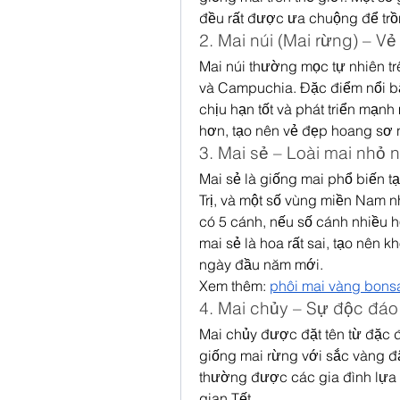
đều rất được ưa chuộng để trồng
2. Mai núi (Mai rừng) – V
Mai núi thường mọc tự nhiên t
và Campuchia. Đặc điểm nổi bật
chịu hạn tốt và phát triển mạnh
hơn, tạo nên vẻ đẹp hoang sơ 
3. Mai sẻ – Loài mai nhỏ 
Mai sẻ là giống mai phổ biến t
Trị, và một số vùng miền Nam n
có 5 cánh, nếu số cánh nhiều h
mai sẻ là hoa rất sai, tạo nên 
ngày đầu năm mới.
Xem thêm: 
phôi mai vàng bons
4. Mai chủy – Sự độc đá
Mai chủy được đặt tên từ đặc 
giống mai rừng với sắc vàng đậ
thường được các gia đình lựa 
gian Tết.