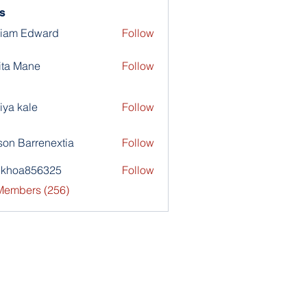
s
liam Edward
Follow
ita Mane
Follow
iya kale
Follow
son Barrenextia
Follow
nkhoa856325
Follow
a856325
 Members (256)