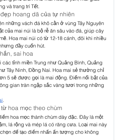
 và trang trí Tết.
ẻ đẹp hoang dã của tự nhiên
rên những vách đá khô cằn ở vùng Tây Nguyên 
 của mai núi là bộ rễ ăn sâu vào đá, giúp cây 
 mẽ. Hoa mai núi có từ 12-18 cánh, đôi khi nhiều 
nhưng đầy cuốn hút.
nhắn, sai hoa
ại các tỉnh miền Trung như Quảng Bình, Quảng 
hư Tây Ninh, Đồng Nai. Hoa mai sẻ thường chỉ 
ơn 5 sẽ được gọi là mai động. Điểm nổi bật của 
không gian tràn ngập sắc vàng tươi trong những 
ai
.
o từ hoa mọc theo chùm
điểm hoa mọc thành chùm dày đặc. Đây là một 
m, lá rộng và mép lá có răng cưa. Loại mai này 
chọn để tạo điểm nhấn ấn tượng cho không 