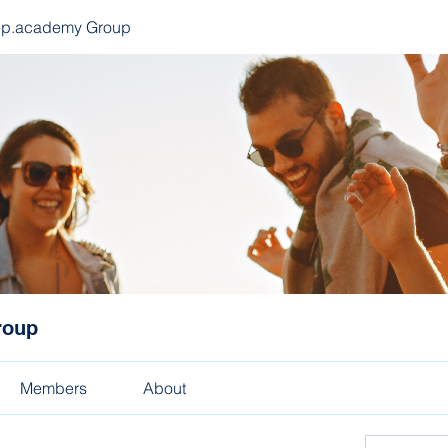
ep.academy Group
roup
Members
About