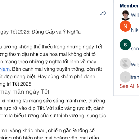
Member
Wil
Nik
Ngày Tết 2025: Đẳng Cấp và Ý Nghĩa
ểu tượng không thể thiếu trong những ngày Tết 
son
ơng thơm dịu nhẹ của hoa mai không chỉ tô 
n mang theo những ý nghĩa tốt lành về may 
Wil
 Nam
. Bên cạnh mai vàng truyền thống, còn rất 
t đẹp riêng biệt. Hãy cùng khám phá danh 
tra
trankho
ng trí Tết 2025.
See All
 may mắn ngày Tết
xù xì nhưng lại mang sức sống mạnh mẽ, thường 
 rực rỡ vào dịp Tết. Với sắc vàng rực rỡ, cánh 
m là biểu tượng của sự thịnh vượng, sung túc 
 mai vàng khác nhau, chiếm gần ⅔ tổng số 
 giống phổ biến như mai hoàng yến, mai giảo 