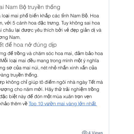
Mai Nam Bộ truyền thống
là loại mai phổ biến khắp các tỉnh Nam Bộ. Hoa 
, với 5 cánh hoa đặc trưng. Tuy không sai hoa 
châu lại được yêu thích bởi vẻ đẹp giản dị và 
ương Nam.
yết để hoa nở đúng dịp
ưởng để trồng và chăm sóc hoa mai, đảm bảo hoa 
Mỗi loại mai đều mang trong mình một ý nghĩa 
ng sơ của mai núi, nét nhỏ nhắn xinh xắn của 
vàng truyền thống.
p không chỉ giúp tô điểm ngôi nhà ngày Tết mà 
ượng cho năm mới. Hãy thử trải nghiệm trồng 
ặc biệt này để đón một mùa xuân trọn vẹn 
khảo thêm về 
Top 10 vườn mai vàng lớn nhất 
4 Views