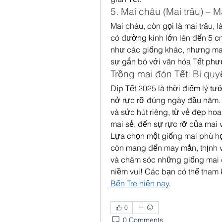
5. Mai châu (Mai trâu) – 
Mai châu, còn gọi là mai trâu, 
có đường kính lớn lên đến 5 cm
như các giống khác, nhưng mai 
sự gắn bó với văn hóa Tết ph
Trồng mai đón Tết: Bí qu
Dịp Tết 2025 là thời điểm lý t
nở rực rỡ đúng ngày đầu năm. 
và sức hút riêng, từ vẻ đẹp hoa
mai sẻ, đến sự rực rỡ của mai 
Lựa chọn một giống mai phù hợ
còn mang đến may mắn, thịnh v
và chăm sóc những giống mai đ
niềm vui! Các bạn có thể tham 
Bến Tre hiện nay
.
0
0 Comments