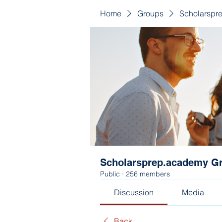
Home
Groups
Scholarspr
Scholarsprep.academy G
Public
·
256 members
Discussion
Media
Back