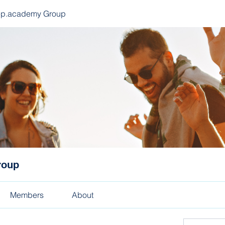
ep.academy Group
roup
Members
About