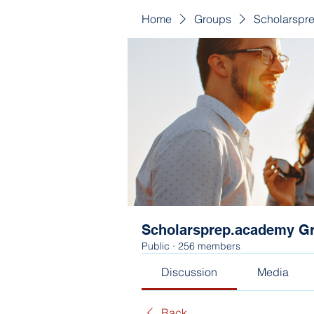
Home
Groups
Scholarspr
Scholarsprep.academy G
Public
·
256 members
Discussion
Media
Back