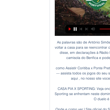
As palavras são de António Simões, antigo jogador do Benfica. “O Renato precisa de voltar a casa para se reencontrar consigo próprio e recuperar os índices de confiança”, disse, em declarações à Rádio Renascença. “Será um gosto vê-lo de novo com a camisola do Benfica e poderá dar uma ajuda preciosa à equipa. Há uma.

como Assistir Coritiba x Ponte Preta online ao vivo gratis em hd no celular futebol 2019 — assista todos os jogos do seu seu time ao vivo online aqui no site , futebol ao vivo é aqui , no nosso site voce assiste jogos de futebol online total gratis .

CASA PIA X SPORTING: Veja onde assistir ao vivo, horário 08/04/2023 — Casa Pia e Sporting se enfrentam neste domingo (9), às 14h (de Brasília), no estádio Pina Manique. O duelo é válido pela 27ª rodada do ...

Onde e como ver | Site oficial do Sporting Clube de Portugal Sporting CP 4 dias atrás · Equipa Principal Bilhetes à venda para o Sporting CP vs. Casa Pia AC 5 dias atrás · Equipa Principal Bilhetes à venda para o Sporting ...

Casa Pia - Sporting Braga placar ao vivo, H2H e escalações Casa Pia Sporting Braga esultado ao vivo (e transmissão online) começa no dia 30 de dez. de 2023 as 18:00 horário UTC em Portugal, Lisbon, Estadio Pina ...

Pela Gaúcha, fez as finais das Copas do Mundo de 2006, 2010 e 2014 - neste ano, como o único locutor do RS no título da Alemanha aqui no Brasil. Comandou programas como "Esportes ao Meio-Dia" e "Dose Dupla". Ao sair, retornou para a Guaíba, da qual havia sido contratado em 1991.

Assistir Sporting CP x Casa Pia 29/01/2024 17:45 - Multi Canais dentro de 6 horas — horas ao vivo hd e sem travar. Futebol ao vivo, esportes e os jogos de hoje 24 horas, jornais 24 horas, bigbrother e outras programações ao vivo

Os 16 times que se classificaram na última quinta-feira para a terceira fase da Copa São Paulo de Futebol Júnior já vão voltar a campo neste sábado. A Federação Paulista de Futebol divulgou os horários e locais das partidas após o fechamento da primeira parte dos jogos da segunda fase

Hino Oficial do Moto Club De São Luís (Letra) Hinos de Futebol. marchas/hinos. Download. #Compartilhe. Moto Club de tantas tradições Colocado entre grandes vencedores Seu nome vive em nossos corações E nos lábios de muitos torcedores. Campeão de feitos gloriosos De heroísmo sem par e de coragem Receba agora mesmo neste instante A nossa.

O Brasileirão segue a todo o gás para a reta final, e com 26 jornadas disputadas, o Flamengo, com Jorge Jesus ao leme, soma 19 triunfos, os mesmos que José Luís Andrade, técnico do mengão no último título brasileiro, em 2009, conseguiu em 38 rondas. Estatisticamente, o Flamengo …

Blogão do Club de Regatas Vasco da Gama. Just another WordPress.com weblog. Archive for the ‘Uncategorized’ Category « Entradas mais antigas. Olímpiadas 2016 é no Rio de Janeiro !! outubro 2, 2009. Rio de Janeiro é a sede dos Jogos de 2016.. Transmissão ao Vivo Clique Aqui!

Porto Rico é uma ilha no Caribe com população de aproximadamente 3,4 milhões de habitantes e que originalmente era habitado pelos povos Taíno. Foi colônia espanhola até 1898, quando foi incorporada como território dependente dos Estados Unidos da América (EUA).

Criciúma x Cuiabá se enfrentam neste sábado (27), às 16h30 (horário de Brasília) pela primeira rodada do Campeonato Brasileiro Série B na sua edição 2019. A partida será realizada no estádio Heriberto Hülse com capacidade para 19 mil pessoas, local onde a equipe de Criciúma irá realizar seu compromisso como mandante.

Acompanhe Cuiabá x Ponte Preta ao vivo pela 6ª Rodada do Brasileirão Série B 2019 com a melhor narração e transmissão ao vivo do YouTube inteiramente grátis. Só aqui você pode assistir ao jogo do Cuiabá ao vivo e do Ponte Preta ao vivo com a melhor equipe do rádio brasileiro.

Vídeo: Sport 1×0 Comercial pela Copa São Paulo de Juniores Gols da vitória do Sport sobre o Rio Preto pela Copinha São Paulo de Futebol Júnior Bala , Copa SP , Copinha 