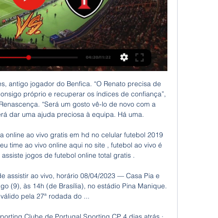
, Fábio , Juventude , Sub-20

AGUARDAMOS MAIS INFORMAÇÕES DESTA COMUNIDADE PARA POSTAR NESTA PÁGINA. descubracastelo@hotmail.com . Situa-se a 14 Km da cidade de Castelo. Padroeiro da comunidade, São Pedro e São Paulo: Pedro homem de vida simples, e seu sustento vinha da pesca, porém largou sua vida de pescador para seguir Jesus Cristo, segundo a Bíblia Pedro negou.

Assistir Sporting Braga x Casa Pia ao vivo 01/11/2023 online 01/11/2023 — Assistir Sporting Braga x Casa Pia ao vivo online dia 01/11/2023 sem travar, clique e assista Casa Pia e Sporting Braga em HD grátis no ...

Belenenses Moreirense em directo: descubra e siga o resultado do jogo Belenenses Moreirense ao vivo graças ao nosso livescore. Jogo de Liga NOS jogado a 28/10/17 17:15 . Para uma experiência mais agradável, deseja ser redirecionado para a versão da Sportytrader adaptada ao seu dispositivo mobile?

Assistir Atlético-GO x Cuiabá AO VIVO.. Assistir São Bento x Vila Nova AO VIVO. Assistir São Bento x Vila Nova ao vivo,. O DAZN anunciou na semana passada, e já começou a mostrar, a aquisição dos direitos de transmissão do Campeonato Turco..

Santa Clara e Vitória FC empatam a uma bola. Osama Rashid e Pirri foram os autores dos golos.. UD Vilafranquense (9ª Jornada LigaPro) - Alteração de horário.. As imagens da vitória da "Briosa" frente ao SL Benfica B. As imagens do empate entre Moreirense FC e FC Porto.

SÃO PAULO, SP (UOL/FOLHAPRESS) - O derradeiro jogo do Corinthians na primeira fase do Campeonato Paulista estava fadado a ser sem graça. O time alvinegro, entretanto, tratou de mudar a previsão e venceu o Linense por 3 a 1, em um jogo bastante movimentado. O duelo ainda foi …

AO VIVO: Teste de conteúdo. Últimas.. 16h CSA-AL x Oeste, em São Bernardo do Campo 16h Audax x Taboão da Serra, em Osasco 16h Londrina x Fluminense, em Capão Bonito. Novo técnico do sub-20, Márcio Zanardi quer retomar fase vitoriosa do Santos. Recomendado para voc.

CASA PIA x SPORTING AO VIVO - EM TEMPO REAL - YouTube YouTube YouTube 1:45 YouTube PALPITE DA VITÓRIA 09/04/2023 09/04/2023

A Copa Paulista de 2019 já tem seu primeiro finalista definido: o São Caetano. Após o empate em 2 a 2 na primeira partida, o Aluzão venceu o rival São Bernardo por 1 a 0 dentro do Anacleto Campanella e garantiu a vaga na grande final da competição.

Pousadinha Da Barra Da Tijuca - O apartamento Pousadinha Da Barra oferece acomodação confortável em Rio de Janeiro. Translado do aeroporto, serviço de limpeza e serviço de …

União ABFC News - Rua Treze de Maio, 1346, 13450-035 Santa Bárbara Do Oeste, Sao Paulo, Brazil - Rated 4.7 based on 116 Reviews "Bao , ta difícil...

Compre Esperanca para Viver, de Ellen G White, no maior acervo de livros do Brasil. As mais variadas edições, novas, seminovas e usadas pelo melhor preço.

(ASSISTIR@@) Sporting x Braga ao vivo 23/01/2024— Veja onde assistir ao jogo entre Braga x Sporting ao vivo na TV e Online hoje pelo Campeonato Português 2023-2024: Transmissão ao vivo na TV: A ...

No dia 27/05/2015 a navegadora Izabel Pimentel fez o lançamento de seu novo livro "Águas Vermelhas" em Santos, na sede social do Clube Internacional de Regatas. O evento foi organziado pela ABVC Santos e reuniu cinquenta pessoas, que ouviram atentas e de forma bastante participativa as histórias da primeira mulher latino americana a dar a volta ao mundo em solitário a bordo de um veleiro.

Ovarense 56-55 Desportivo da Póvoa Nacional de Sub-18 Masculinos (Zona Norte) Ginásio 63-57 Maia PT 44-106 Oliveirense Oliveirense 70-59 Ginásio Ovarense 50-82 FC Porto Maia 60-66 Vasco da Gama Nacional de Sub-16 Femininos (Zona Norte) Esgueira 62-37 Desportivo da Póvoa Escola Limiana 61-76 Olivais Coimbrões 43-49 Diogo Cão Académico do.

Na telinha: confira os jogos com transmissão ao vivo no fim de semana. Destaque para as partidas válidas pelos principais estaduais do país,. 17h CRB x Santa Rita Transmissão: TV Globo para AL (com Madson Delano, Antônio Torres e Flávio Feijó) Campeonato Mato-Grossense.

Assistir Casa Pia ao vivo Assistir Casa Pia ao vivo nunca foi tão rápido e fácil, os melhores jogos do Casa Pia é aqui no Futemax.zip.

Eslovénia -19 Portugal Euro U19 O 29 March 2016 às 16h00. 1. SOSapuestas é uma fonte inesgotável de informação para as suas apostas e um local de encontro para viver todos os jogos em directo e encontrar as melhores quotas! Contacte-nos - Condições gerais - Mapa do site.

Tenda Atacado São Carlos - SP Publicado em 29/10/2019. Será responsável por auxiliar no setor de prevenção de perdas, no sentido de reduzir as perdas e quebras geradas na loja, obedecendo aos procedimentos internos da empresa, acompanhando atividades da equipe de trabalho.

A FGV possui um grande portfólio de cursos de curta e média duração, que proporcionam aulas voltadas para a prática e, em pouco tempo, transformam você em um profissional mais completo e preparado.

As reclamações mais comuns nas duas versões são de transmissão que trava numa marcha, fortes trancos, câmbio que deixa de funcionar e aumento involuntário de velocidade quando o motorista reduz para acionar o freio motor, mesmo que ele não pise no acelerador. Foi o que ocorreu com o construtor Carlos Alexandre Ferreira, de Guarulhos (SP).

A Oliveirense vai disputar a final four da Taça de Portugal no próximo fim de semana. equipa de juniores do Benfica. O jovem, de 19 anos, vestiu este ano a camisola da Seleção Nacional no Campeonato do Mundo, que se disputou em Barcelos, com Portugal a classificar-se no segundo lugar ao ser derrotado pela Espanha na final.

O Sport Lisboa e Benfica informa que os bilhetes para o jogo da 30.ª jornada e última jornada da Liga vão ser colocados à venda na quinta-feira, dia 29 de Abril, a partir das 10 horas. O preço dos bilhetes para a recepção ao Rio Ave varia entre os 15 e os 50 euros, sendo que a venda será exclusiva a sócios do Sport Lisboa e Benfica.

Home » Esportes » Futebol Ao Vivo: Confira os jogos desta quarta com transmissão na TV. Esportes Futebol Ao Vivo: Confira os jogos desta quarta com transmissão n