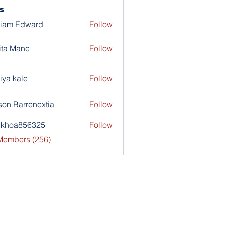
s
liam Edward
Follow
ita Mane
Follow
iya kale
Follow
son Barrenextia
Follow
nkhoa856325
Follow
a856325
 Members (256)